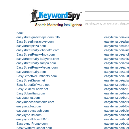
eg:
ebay.com
,
amazon.com
,
digg.c
Back
easystreetguidemaps.com31fb
easyterra.de/akur
EasyStreetInteractive.com
easyterra.de/albu
easystreetplaza.com
easyterra.de/alic
easystreetrealty-charlotte.com
easyterra.de/alme
EasyStreetRealty-Indy.com
easyterra.de/anc
easystreetrealty-lafayette.com
easyterra.de/ank
easystreetrealty-tampa.com
easyterra.de/anta
EasyStreetRealty-Vegas.com
easyterra.de/ath
easystreetrealty.com
easyterra.de/auc
EasyStreetRecumbents.com
easyterra.de/aust
EasyStreetSalon.net
easyterra.de/avi
EasyStreetSoftware.net
easyterra.de/bar
EasyStudentLoanz.net
easyterra.de/bari
EasySubmittals.com
easyterra.de/base
easysubnet.com
easyterra.de/be
easysuccesshomebiz.com
easyterra.de/berl
easysupplier.com
easyterra.de/bilb
easysurveyscash.com
easyterra.de/bol
easysync-ltd.com
easyterra.de/bos
easysync-ltd.com3075
easyterra.de/bri
Easysync.Pronto.com
easyterra.de/bud
EasySystemCleaner.com
easyterra.de/bue