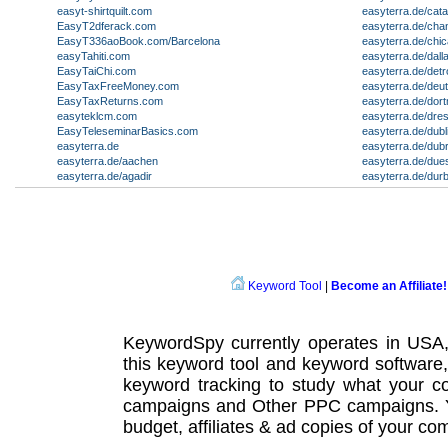
easyt-shirtquilt.com
easyterra.de/cata
EasyT2dferack.com
easyterra.de/cha
EasyT336aoBook.com/Barcelona
easyterra.de/chi
easyTahiti.com
easyterra.de/dall
EasyTaiChi.com
easyterra.de/detro
EasyTaxFreeMoney.com
easyterra.de/deu
EasyTaxReturns.com
easyterra.de/dor
easyteklcm.com
easyterra.de/dre
EasyTeleseminarBasics.com
easyterra.de/dubl
easyterra.de
easyterra.de/dub
easyterra.de/aachen
easyterra.de/due
easyterra.de/agadir
easyterra.de/dur
Keyword Tool
|
Become an Affiliate!
KeywordSpy currently operates in USA
this
keyword tool
and
keyword software
keyword tracking
to study what your co
campaigns
and Other
PPC campaigns
.
budget, affiliates & ad copies of your com